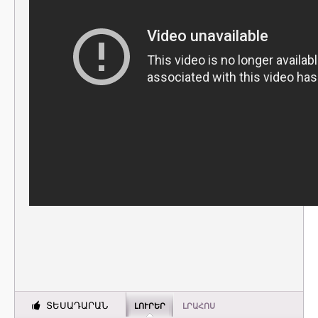
ՏԵՍԱԴԱՐԱՆ
ԼՈՒՐԵՐ
ԼՐԱՀՈՍ