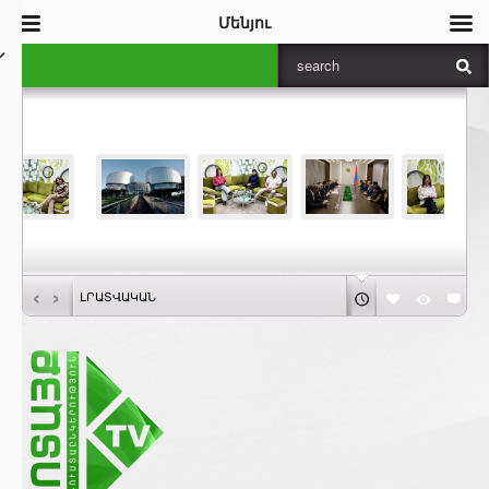
Մենյու
‹
›
ԼՐԱՏՎԱԿԱՆ