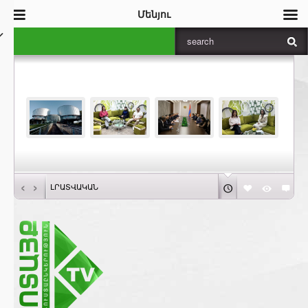
Մենյու
‹
›
ԼՐԱՏՎԱԿԱՆ