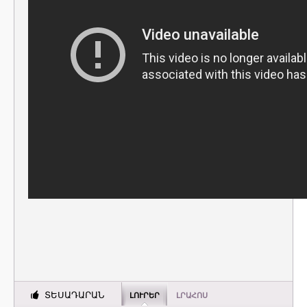
ՏԵՍԱԴԱՐԱՆ
ԼՈՒՐԵՐ
ԼՐԱՀՈՍ