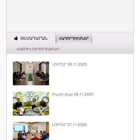
ՏԵՍԱԴԱՐԱՆ
ՀԱՂՈՐԴՈՒՄՆԵՐ
ՀԱՏՈՒԿ ՌԵՊՈՐՏԱԺՆԵՐ
ԼՈՒՐԵՐ 28.11.2025
Բարի լույս 28.11.2025
ԼՈՒՐԵՐ 27.11.2025