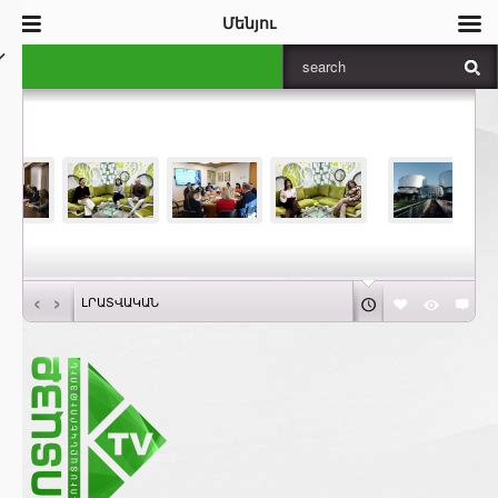
Մենյու
‹
›
ԼՐԱՏՎԱԿԱՆ