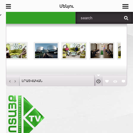
Մենյու
‹
›
ԼՐԱՏՎԱԿԱՆ