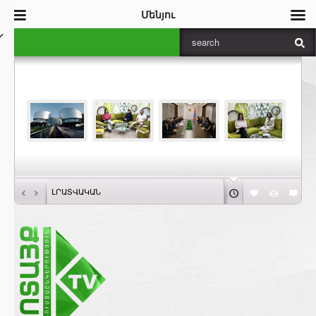
Մենյու
‹
›
ԼՐԱՏՎԱԿԱՆ