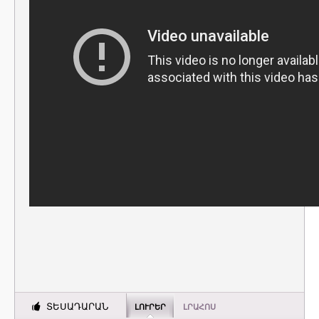
ՏԵՍԱԴԱՐԱՆ
ԼՈՒՐԵՐ
ԼՐԱՀՈՍ