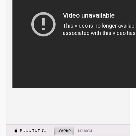
ՏԵՍԱԴԱՐԱՆ
ԼՈՒՐԵՐ
ԼՐԱՀՈՍ