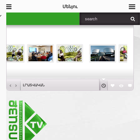
Մենյու
‹
›
ԼՐԱՏՎԱԿԱՆ