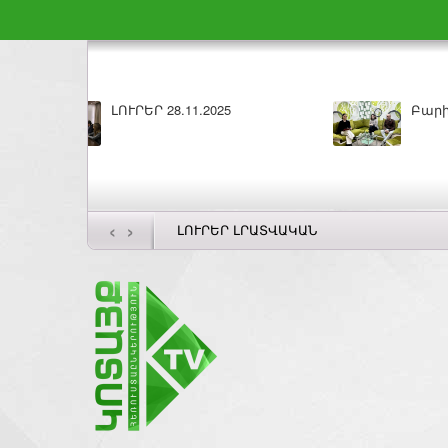
Բարի լույս 27.11.2025
ԼՈՒՐԵՐ 26.1
‹
›
ԼՈՒՐԵՐ ԼՐԱՏՎԱԿԱՆ