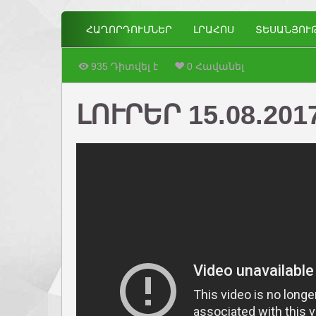
ՀԱՂՈՐԴՈՒՄՆԵՐ
ԼՐԱՀՈՍ
ՏԵՍԱՆՅՈՒ
935 Դիտվել է
0 Հավանել
ԼՈՒՐԵՐ 15.08.201