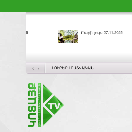
ԼՈՒՐԵՐ 26.11.2025
‹
›
ԼՈՒՐԵՐ ԼՐԱՏՎԱԿԱՆ