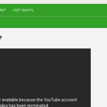
ԹԵՐ
ՄԵՐ ՄԱՍԻՆ
7