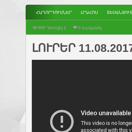
ՀԱՂՈՐԴՈՒՄՆԵՐ
ԼՐԱՀՈՍ
ՏԵՍԱՆՅՈՒ
969 Դիտվել է
0 Հավանել
ԼՈՒՐԵՐ 11.08.201