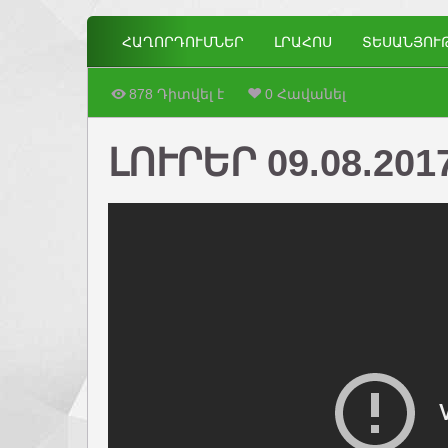
ՀԱՂՈՐԴՈՒՄՆԵՐ
ԼՐԱՀՈՍ
ՏԵՍԱՆՅՈՒ
878 Դիտվել է
0 Հավանել
ԼՈՒՐԵՐ 09.08.201