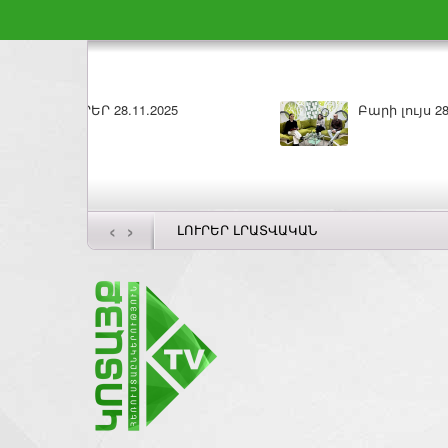
Բարի լույս 27.11.2025
‹
›
ԼՈՒՐԵՐ ԼՐԱՏՎԱԿԱՆ