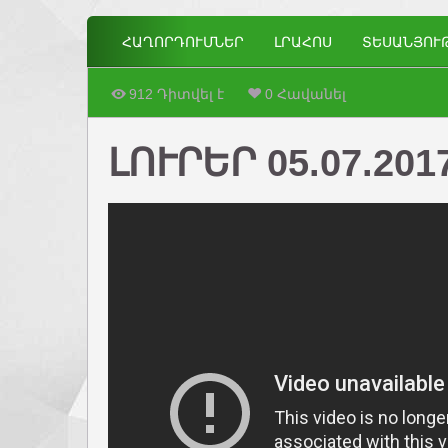
ՀԱՂՈՐԴՈՒՄՆԵՐ
ԼՐԱՀՈՍ
ՏԵՍԱՆՅՈՒ
912 Դիտվել է
0 Հավանել
ԼՈՒՐԵՐ 05.07.201