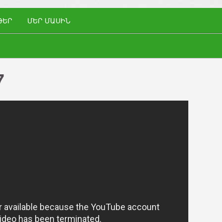
ԹԵՐ
ՄԵՐ ՄԱՍԻՆ
7