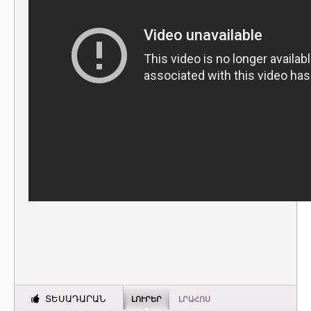
ՏԵՍԱԴԱՐԱՆ
ԼՈՒՐԵՐ
ԼՐԱՀՈՍ