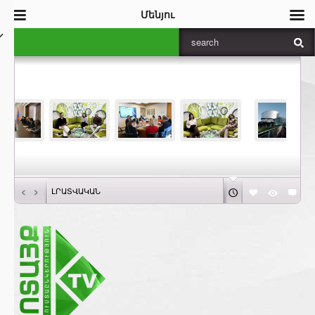
Մենյու
‹
›
ԼՐԱՏՎԱԿԱՆ