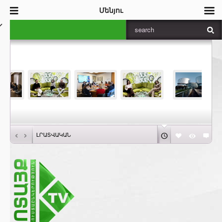
Մենյու
‹
›
ԼՐԱՏՎԱԿԱՆ