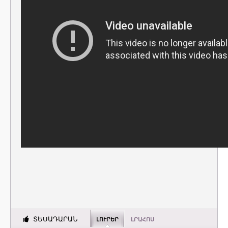
ՏԵՍԱԴԱՐԱՆ
ԼՈՒՐԵՐ
ԼՐԱՀՈՍ