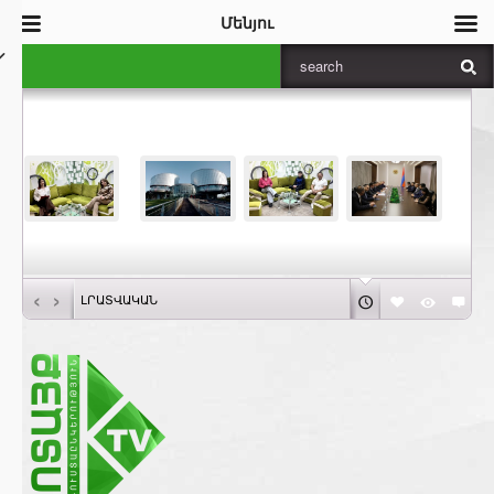
Մենյու
‹
›
ԼՐԱՏՎԱԿԱՆ