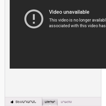
ՏԵՍԱԴԱՐԱՆ
ԼՈՒՐԵՐ
ԼՐԱՀՈՍ