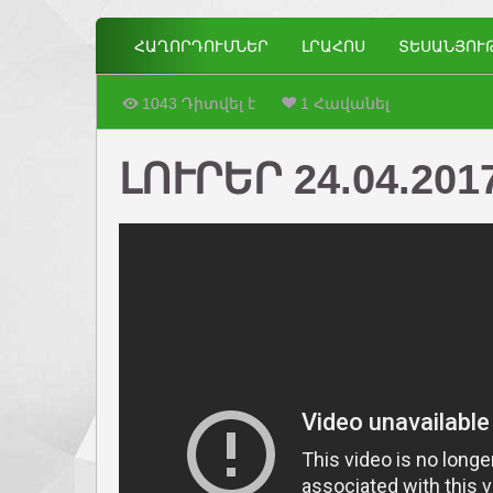
ՀԱՂՈՐԴՈՒՄՆԵՐ
ԼՐԱՀՈՍ
ՏԵՍԱՆՅՈՒ
1043 Դիտվել է
1 Հավանել
ԼՈՒՐԵՐ 24.04.201