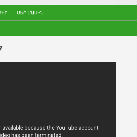
ԹԵՐ
ՄԵՐ ՄԱՍԻՆ
7