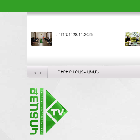
ւյս 28.11.2025
ԼՈՒՐԵՐ 27.11.2025
‹
›
ԼՈՒՐԵՐ ԼՐԱՏՎԱԿԱՆ