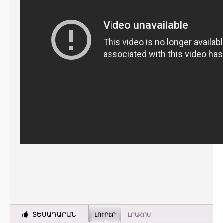
ՏԵՍԱԴԱՐԱՆ
ԼՈՒՐԵՐ
ԼՐԱՀՈՍ