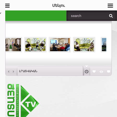
Մենյու
‹
›
ԼՐԱՏՎԱԿԱՆ