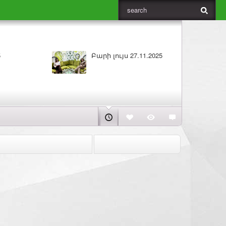
5
ԼՈՒՐԵՐ 26.11.2025
Բա