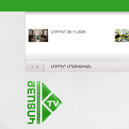
Բարի լույս 28.11.2025
‹
›
ԼՈՒՐԵՐ ԼՐԱՏՎԱԿԱՆ