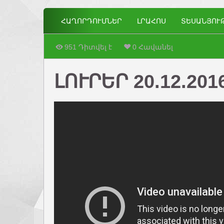
ՀԱՂՈՐԴՈՒՄՆԵՐ
ԼՐԱՀՈՍ
ՏԵՍԱՆՅՈՒ
951 Դիտվել է
0 Հավանել
ԼՈՒՐԵՐ 20.12.201