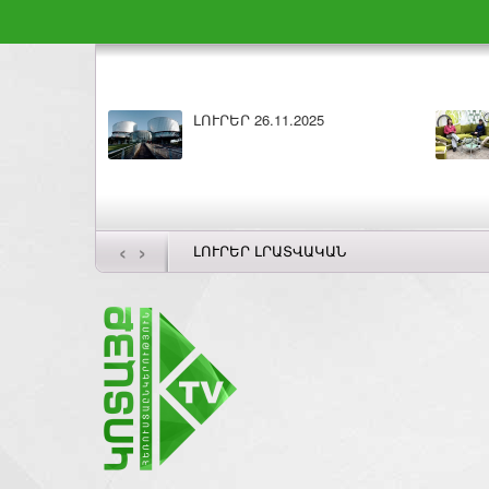
ԼՈՒՐԵՐ 26.11.2025
‹
›
ԼՈՒՐԵՐ ԼՐԱՏՎԱԿԱՆ