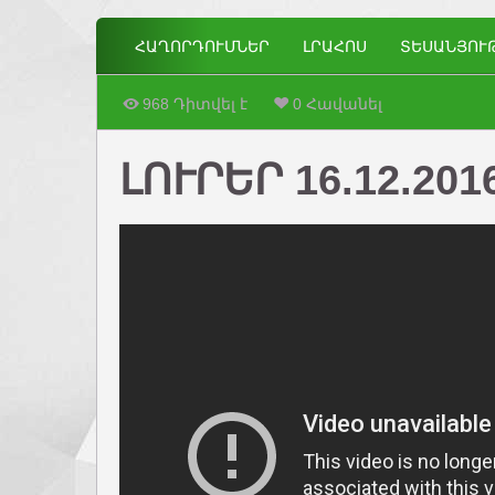
ՀԱՂՈՐԴՈՒՄՆԵՐ
ԼՐԱՀՈՍ
ՏԵՍԱՆՅՈՒ
968 Դիտվել է
0 Հավանել
ԼՈՒՐԵՐ 16.12.201