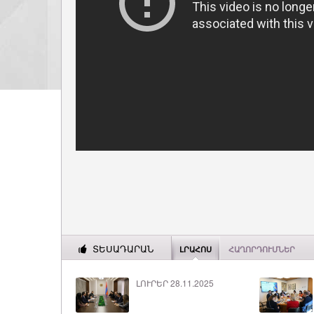
ՏԵՍԱԴԱՐԱՆ
ԼՐԱՀՈՍ
ՀԱՂՈՐԴՈՒՄՆԵՐ
ԼՈՒՐԵՐ 28.11.2025