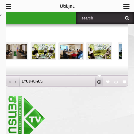
Մենյու
‹
›
ԼՐԱՏՎԱԿԱՆ