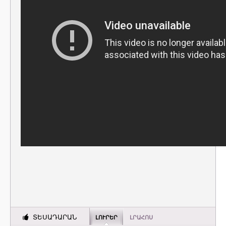
ՏԵՍԱԴԱՐԱՆ
ԼՈՒՐԵՐ
ԼՐԱՀՈՍ