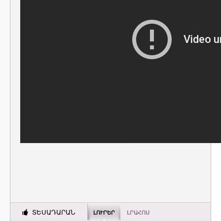
ՏԵՍԱԴԱՐԱՆ
ԼՈՒՐԵՐ
ԼՐԱՀՈՍ