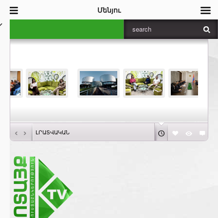
Մենյու
‹
›
ԼՐԱՏՎԱԿԱՆ