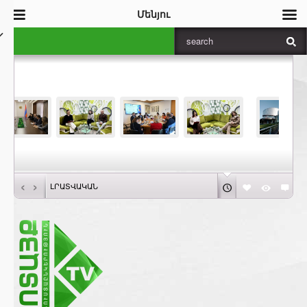
Մենյու
‹
›
ԼՐԱՏՎԱԿԱՆ