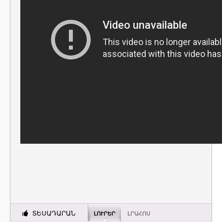
ՏԵՍԱԴԱՐԱՆ
ԼՈՒՐԵՐ
ԼՐԱՀՈՍ