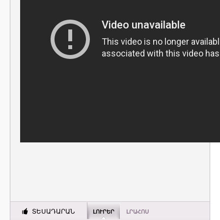
ՏԵՍԱԴԱՐԱՆ
ԼՈՒՐԵՐ
ԼՐԱՀՈՍ