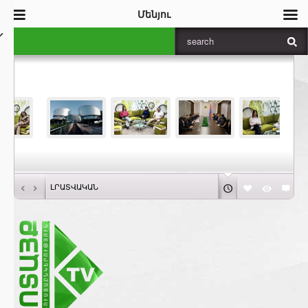
Մենյու
‹
›
ԼՐԱՏՎԱԿԱՆ