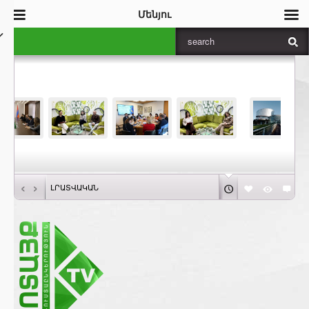
Մենյու
‹
›
ԼՐԱՏՎԱԿԱՆ