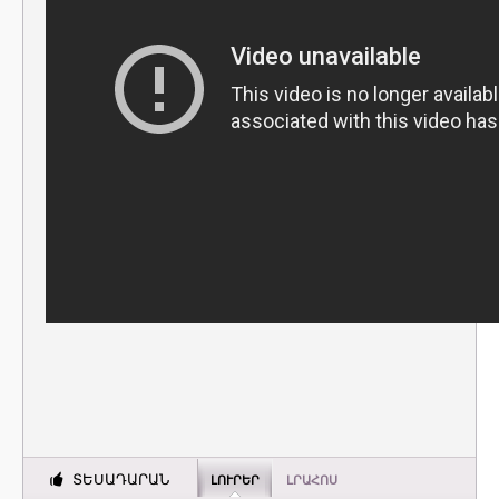
ՏԵՍԱԴԱՐԱՆ
ԼՈՒՐԵՐ
ԼՐԱՀՈՍ