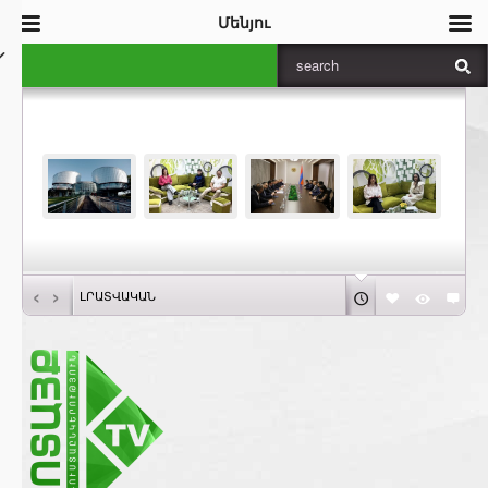
Մենյու
‹
›
ԼՐԱՏՎԱԿԱՆ