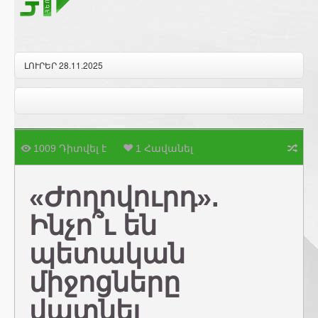
ԼՈՒՐԵՐ 28.11.2025
1009 Դիտվել է
1 Հավանել
«Ժողովուրդ».
Ինչո՞ւ են
պետական
միջոցները
վատնել