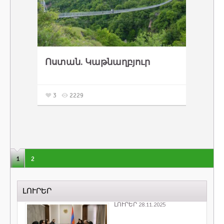
Ոստան. Կաթնաղբյուր
3
2229
1
2
ԼՈՒՐԵՐ
ԼՈՒՐԵՐ 28.11.2025