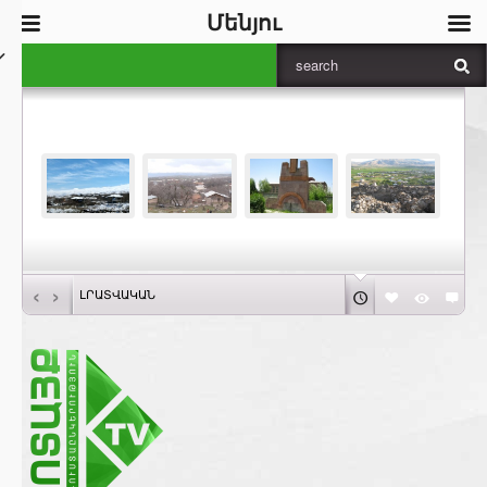
Մենյու
‹
›
ԼՐԱՏՎԱԿԱՆ