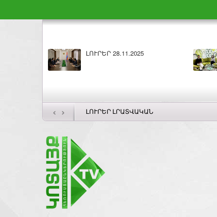
ԼՈՒՐԵՐ 28.11.2025
Բարի 
‹
›
ԼՈՒՐԵՐ ԼՐԱՏՎԱԿԱՆ