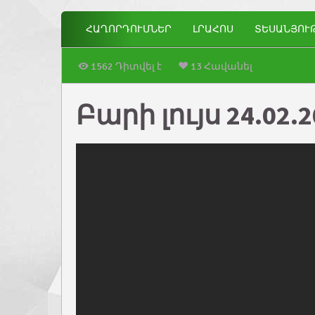
ՀԱՂՈՐԴՈՒՄՆԵՐ
ԼՐԱՀՈՍ
ՏԵՍԱՆՅՈՒ
1562 Դիտվել է
13 Հավանել
Բարի լույս 24.02.2