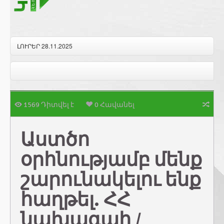
ԼՈՒՐԵՐ 28.11.2025
1569 Դիտվել է
0 Հավանել
Աստծո
օրհնությամբ մենք
շարունակելու ենք
հաղթել. ՀՀ
նախագահ /