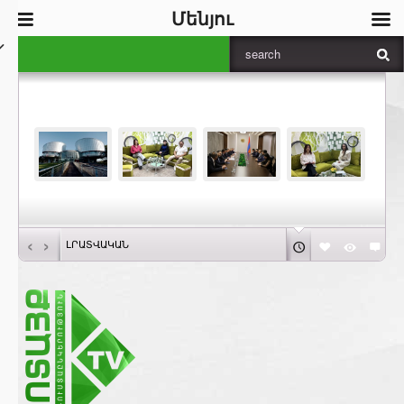
Մենյու
‹
›
ԼՐԱՏՎԱԿԱՆ