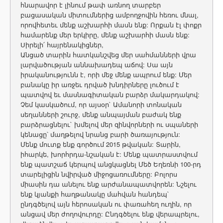
հնարավոր է լինում թափ առնող տարբեր
բացասական միտումներից ամբողջովին հեռու մնալ,
որովհետեւ մենք աշխարհի մասն ենք: Որքան էլ փոքր
համարենք մեր երկիրը, մենք աշխարհի մասն ենք:
Սիրելի՛ հայրենակիցներ,
Անցած տարին հատկանշվեց մեր սահմանների վրա
լարվածության աննախադեպ աճով: Սա այն
իրականությունն է, որի մեջ մենք ապրում ենք: Մեր
բանակը իր առջեւ դրված խնդիրները լուծում է
պատվով եւ մասնագիտական բարձր մակարդակով:
Չեմ կասկածում, որ այսօր` Ամանորի տոնական
սեղանների շուրջ, մենք անպայման բաժակ ենք
բարձրացնելու` խմելով մեր զինվորների ու սպաների
կենացը՝ մաղթելով նրանց բարի ծառայություն:
Մենք մուտք ենք գործում 2015 թվական: Տարին,
իհարկե, խորհրդա-նշական է: Մենք պատրաստվում
ենք պատշաճ կերպով անցկացնել Մեծ Եղեռնի 100-րդ
տարելիցին նվիրված միջոցառումները: Բոլորս
միասին դա անելու ենք արժանապատվորեն: Նշելու
ենք կյանքի հաղթանակը մահվան հանդեպ`
ընդգծելով այն հերոսական ու փառահեղ ուղին, որ
անցավ մեր ժողովուրդը: Ընդգծելու ենք վերապրելու,