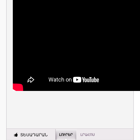
ՏԵՍԱԴԱՐԱՆ
ԼՈՒՐԵՐ
ԼՐԱՀՈՍ