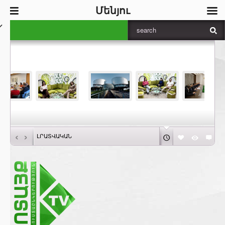
Մենյու
‹
›
ԼՐԱՏՎԱԿԱՆ