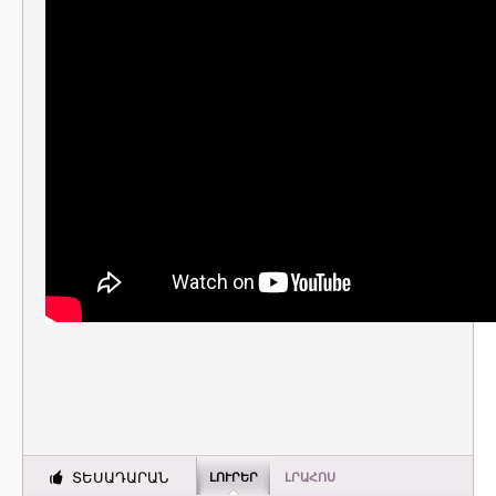
ՏԵՍԱԴԱՐԱՆ
ԼՈՒՐԵՐ
ԼՐԱՀՈՍ