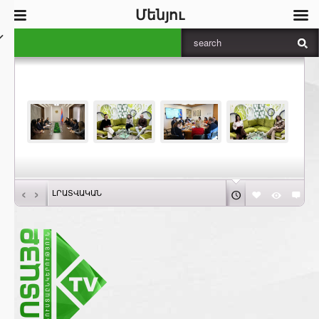
Մենյու
‹
›
ԼՐԱՏՎԱԿԱՆ