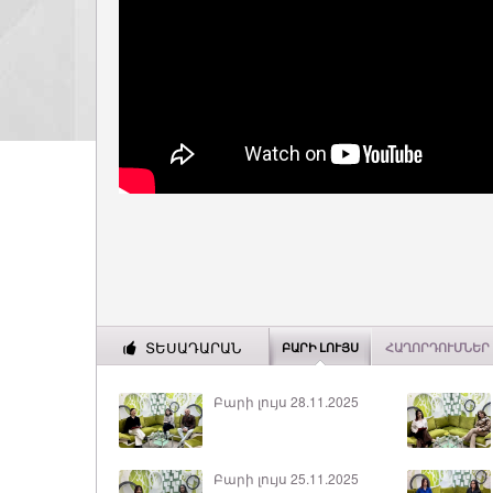
ՏԵՍԱԴԱՐԱՆ
ԲԱՐԻ ԼՈՒՅՍ
ՀԱՂՈՐԴՈՒՄՆԵՐ
Բարի լույս 28.11.2025
Բարի լույս 25.11.2025