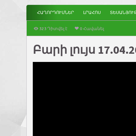
ՀԱՂՈՐԴՈՒՄՆԵՐ
ԼՐԱՀՈՍ
ՏԵՍԱՆՅՈՒ
323 Դիտվել է
0 Հավանել
Բարի լույս 17.04.2