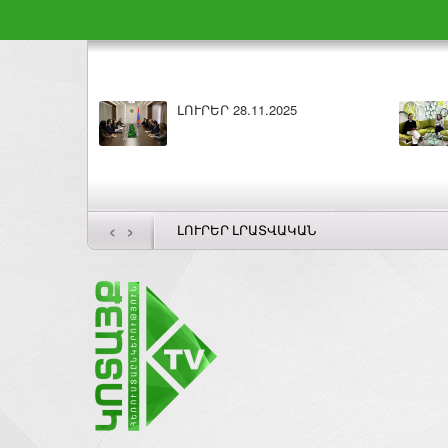
28.11.2025
Բարի լույս 28.11.2025
‹
›
ԼՈՒՐԵՐ ԼՐԱՏՎԱԿԱՆ