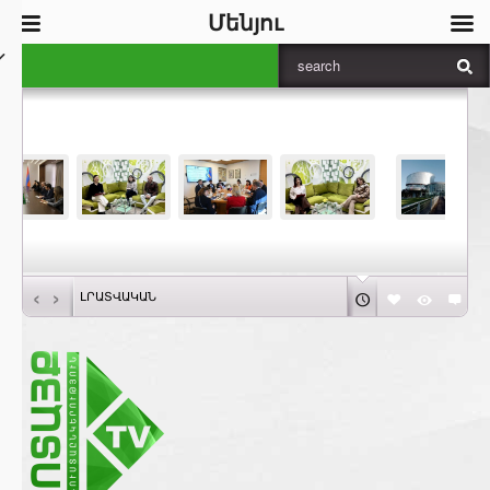
Մենյու
‹
›
ԼՐԱՏՎԱԿԱՆ