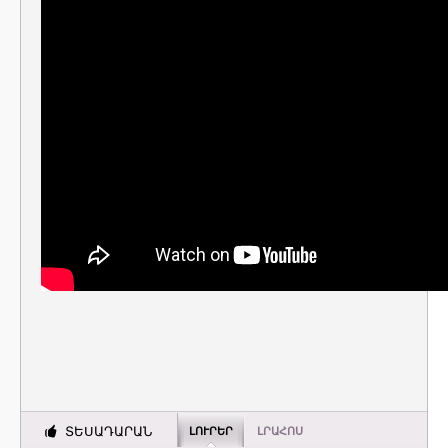
ՏԵՍԱԴԱՐԱՆ
ԼՈՒՐԵՐ
ԼՐԱՀՈՍ