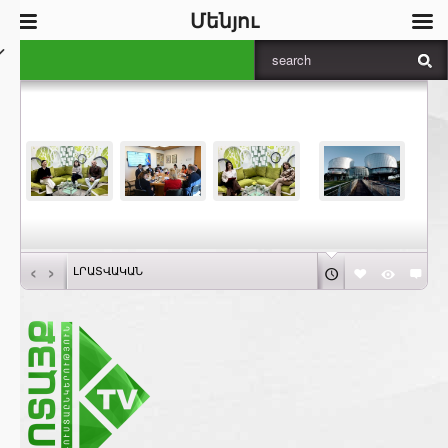
Մենյու
‹
›
ԼՐԱՏՎԱԿԱՆ