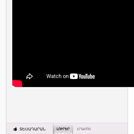
ՏԵՍԱԴԱՐԱՆ
ԼՈՒՐԵՐ
ԼՐԱՀՈՍ