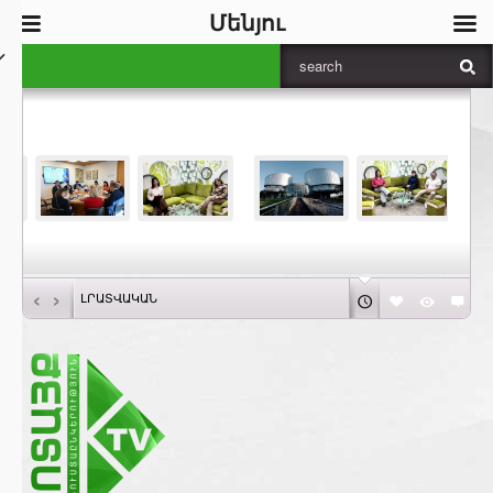
Մենյու
‹
›
ԼՐԱՏՎԱԿԱՆ