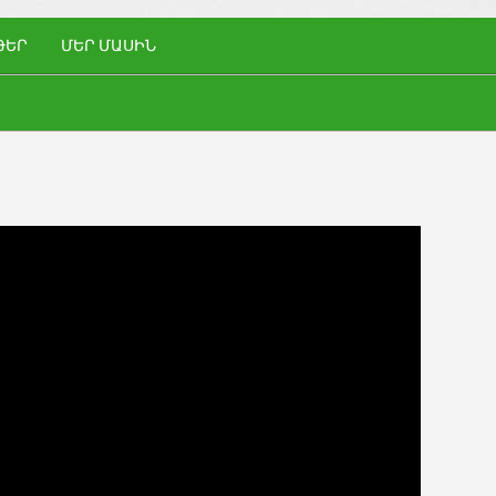
ԹԵՐ
ՄԵՐ ՄԱՍԻՆ