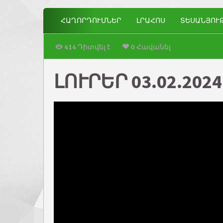
ՀԱՂՈՐԴՈՒՄՆԵՐ
ԼՐԱՀՈՍ
ՏԵՍԱՆՅՈՒ
414 Դիտվել է
0 Հավանել
ԼՈՒՐԵՐ 03.02.2024