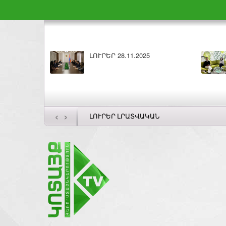
Բարի լույս 28.11.2025
ԼՈՒՐԵՐ 27.11
‹
›
ԼՈՒՐԵՐ ԼՐԱՏՎԱԿԱՆ