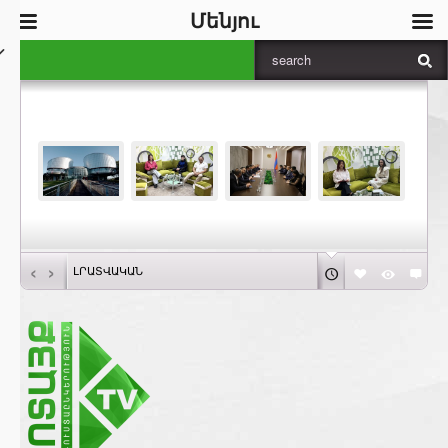
Մենյու
‹
›
ԼՐԱՏՎԱԿԱՆ