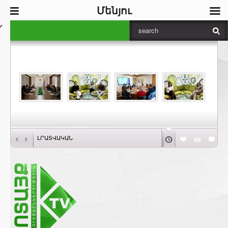
Մենյու
‹
›
ԼՐԱՏՎԱԿԱՆ