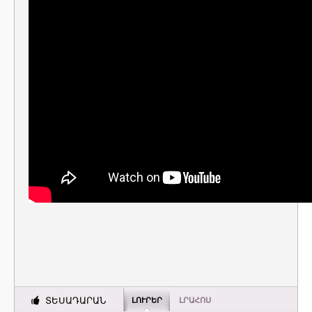
ՏԵՍԱԴԱՐԱՆ
ԼՈՒՐԵՐ
ԼՐԱՀՈՍ