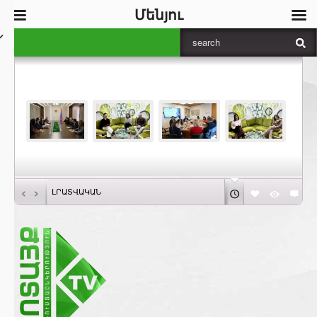
Մենյու
‹
›
ԼՐԱՏՎԱԿԱՆ