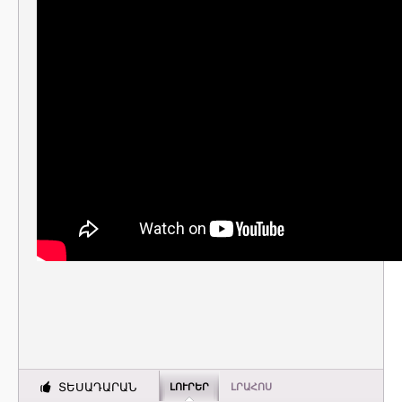
ՏԵՍԱԴԱՐԱՆ
ԼՈՒՐԵՐ
ԼՐԱՀՈՍ