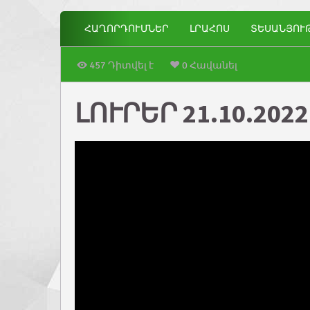
ՀԱՂՈՐԴՈՒՄՆԵՐ
ԼՐԱՀՈՍ
ՏԵՍԱՆՅՈՒ
457 Դիտվել է
0 Հավանել
ԼՈՒՐԵՐ 21.10.2022