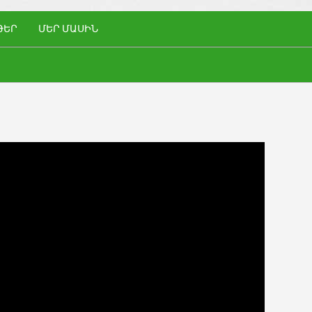
ԹԵՐ
ՄԵՐ ՄԱՍԻՆ