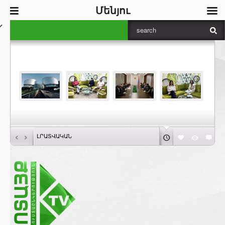
Մենյու
‹
›
ԼՐԱՏՎԱԿԱՆ