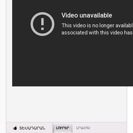
ՏԵՍԱԴԱՐԱՆ
ԼՈՒՐԵՐ
ԼՐԱՀՈՍ