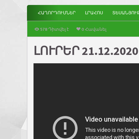
ՀԱՂՈՐԴՈՒՄՆԵՐ
ԼՐԱՀՈՍ
ՏԵՍԱՆՅՈՒ
578 Դիտվել է
0 Հավանել
ԼՈՒՐԵՐ 21.12.2020