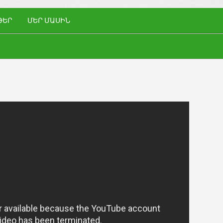
ԹԵՐ
ՄԵՐ ՄԱՍԻՆ