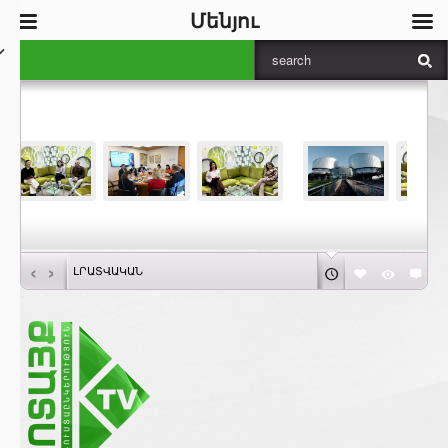
Մենյու
‹
›
ԼՐԱՏՎԱԿԱՆ