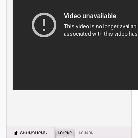
ՏԵՍԱԴԱՐԱՆ
ԼՈՒՐԵՐ
ԼՐԱՀՈՍ