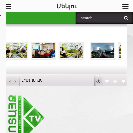
Մենյու
‹
›
ԼՐԱՏՎԱԿԱՆ