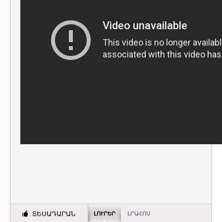
ՏԵՍԱԴԱՐԱՆ
ԼՈՒՐԵՐ
ԼՐԱՀՈՍ