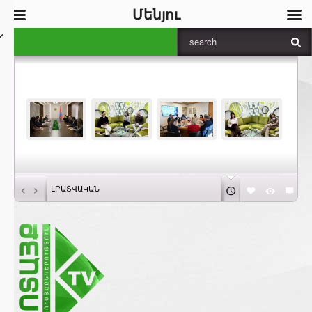
Մենյու
‹
›
ԼՐԱՏՎԱԿԱՆ