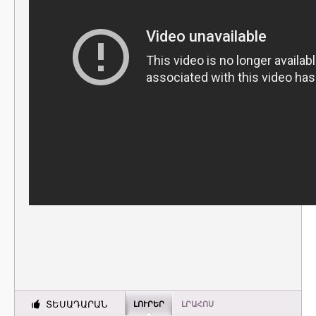
ՏԵՍԱԴԱՐԱՆ
ԼՈՒՐԵՐ
ԼՐԱՀՈՍ