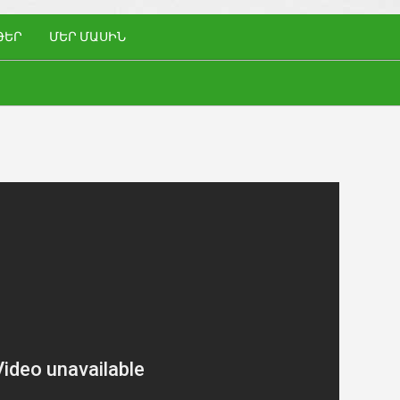
ԹԵՐ
ՄԵՐ ՄԱՍԻՆ