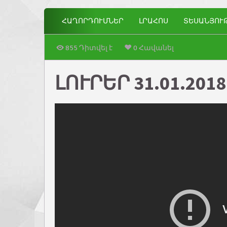
ՀԱՂՈՐԴՈՒՄՆԵՐ
ԼՐԱՀՈՍ
ՏԵՍԱՆՅՈՒ
855 Դիտվել է
0 Հավանել
ԼՈՒՐԵՐ 31.01.2018