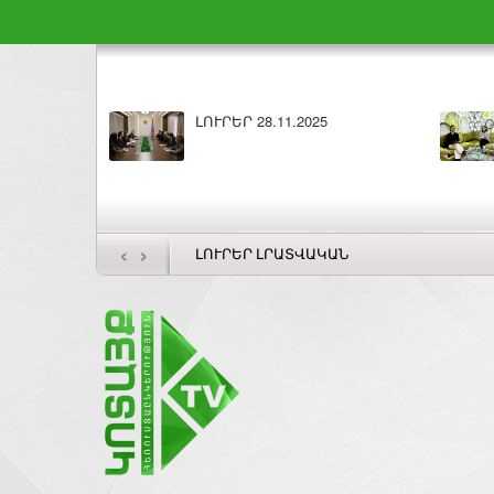
Բարի լույս 28.11.2025
ԼՈՒՐԵՐ 27.11
‹
›
ԼՈՒՐԵՐ ԼՐԱՏՎԱԿԱՆ